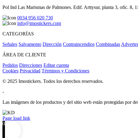
Pol Ind Las Marismas de Palmones. Edif. Arttysur, planta 3, ofic. 8, 
0034 956 020 730
info@imostickers.com
CATEGORÍAS
Señales
Salvamento
Dirección
Contraincendios
Combinadas
Adverte
ÁREA DE CLIENTE
Pedidos
Direcciones
Editar cuenta
Cookies
Privacidad
Términos y Condiciones
© 2025 Imostickers. Todos los derechos reservados.
-
Las imágenes de los productos y del sitio web están protegidas por der
Facebook
Twitter
Instagram
Pinterest
Page load link
0