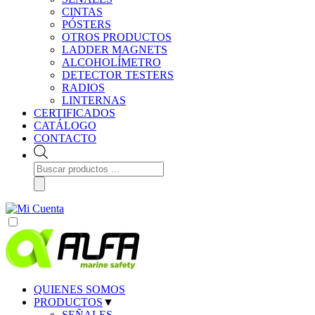
CINTAS
PÓSTERS
OTROS PRODUCTOS
LADDER MAGNETS
ALCOHOLÍMETRO
DETECTOR TESTERS
RADIOS
LINTERNAS
CERTIFICADOS
CATÁLOGO
CONTACTO
Búsqueda
de
productos
QUIENES SOMOS
PRODUCTOS
▼
SEÑALES