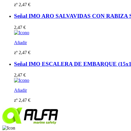
zº
2,47
€
Señal IMO ARO SALVAVIDAS CON RABIZA SIN T
2,47
€
Añadir
zº
2,47
€
Señal IMO ESCALERA DE EMBARQUE (15x15cm) 
2,47
€
Añadir
zº
2,47
€