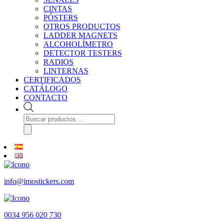
CINTAS
PÓSTERS
OTROS PRODUCTOS
LADDER MAGNETS
ALCOHOLÍMETRO
DETECTOR TESTERS
RADIOS
LINTERNAS
CERTIFICADOS
CATÁLOGO
CONTACTO
Búsqueda
de
productos
info@imostickers.com
0034 956 020 730