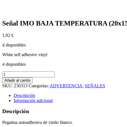
Señal IMO BAJA TEMPERATURA (20x15cm)
1,92
€
4 disponibles
White self adhesive vinyl
4 disponibles
Señal
IMO
Añadir al carrito
BAJA
SKU:
230313
Categorías:
ADVERTENCIA
,
SEÑALES
TEMPERATURA
(20x15cm)
Descripción
vinilo
Información adicional
blanco
autoadhesivo
Descripción
230313WV
/
Pegatina autoadhesiva de vinilo blanco.
WSS010