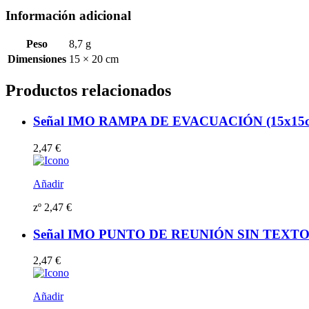
cantidad
Información adicional
Peso
8,7 g
Dimensiones
15 × 20 cm
Productos relacionados
Señal IMO RAMPA DE EVACUACIÓN (15x15cm) v
2,47
€
Añadir
zº
2,47
€
Señal IMO PUNTO DE REUNIÓN SIN TEXTO (15x
2,47
€
Añadir