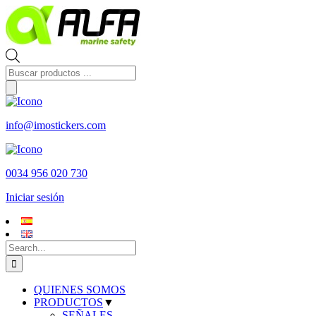
Skip
to
content
Búsqueda
de
productos
info@imostickers.com
0034 956 020 730
Iniciar sesión
Search
for:
QUIENES SOMOS
PRODUCTOS
▼
SEÑALES