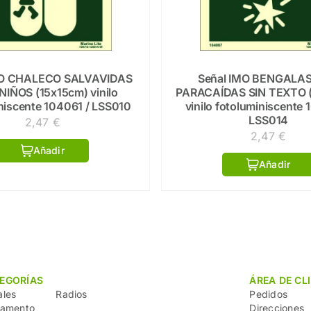
MO CHALECO SALVAVIDAS
Señal IMO BENGALA
NIÑOS (15x15cm) vinilo
PARACAÍDAS SIN TEXTO 
niscente 104061 / LSS010
vinilo fotoluminiscente 
LSS014
2,47
€
2,47
€
Añadir
Añadir
EGORÍAS
ÁREA DE CL
ales
Radios
Pedidos
vamento
Direcciones