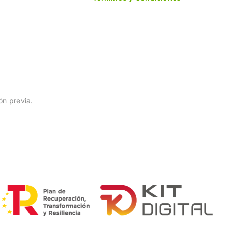
a
ón previa.