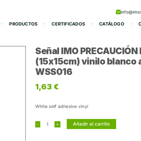
info@imos
PRODUCTOS
CERTIFICADOS
CATÁLOGO
Señal IMO PRECAUCIÓ
(15x15cm) vinilo blanc
WSS016
1,63
€
White self adhesive vinyl
Añadir al carrito
Señal
IMO