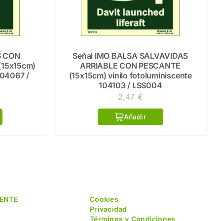
S CON
Señal IMO BALSA SALVAVIDAS
(15x15cm)
ARRIABLE CON PESCANTE
104067 /
(15x15cm) vinilo fotoluminiscente
104103 / LSS004
2,47
€
Añadir
IENTE
Cookies
Privacidad
Términos y Condiciones