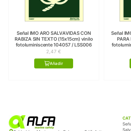
Señal IMO ARO SALVAVIDAS CON
Señal I
RABIZA SIN TEXTO (15x15cm) vinilo
PARA 
fotoluminiscente 104057 / LSS006
fotolumi
2,47
€
Añadir
CAT
Señ
Sal