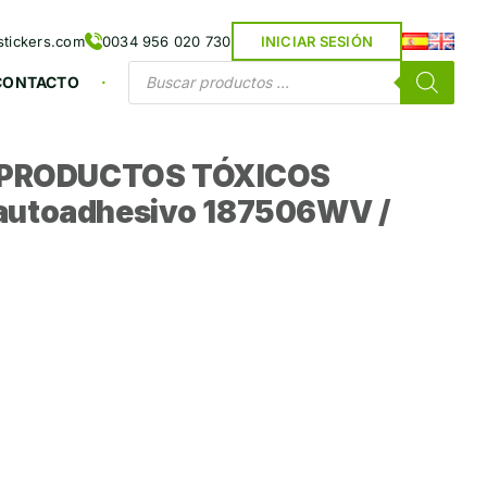
tickers.com
0034 956 020 730
INICIAR SESIÓN
Búsqueda
CONTACTO
de
productos
N PRODUCTOS TÓXICOS
o autoadhesivo 187506WV /