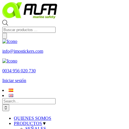
Skip
to
content
Búsqueda
de
productos
info@imostickers.com
0034 956 020 730
Iniciar sesión
Search
for:
QUIENES SOMOS
PRODUCTOS
▼
SEÑALES