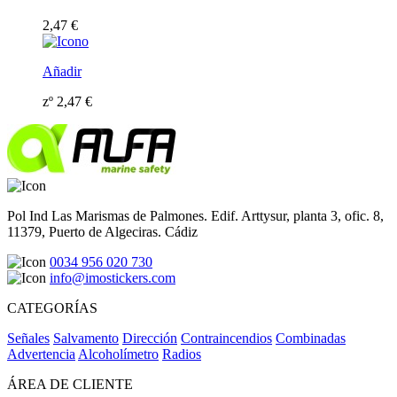
2,47
€
Añadir
zº
2,47
€
Pol Ind Las Marismas de Palmones. Edif. Arttysur, planta 3, ofic. 8,
11379, Puerto de Algeciras. Cádiz
0034 956 020 730
info@imostickers.com
CATEGORÍAS
Señales
Salvamento
Dirección
Contraincendios
Combinadas
Advertencia
Alcoholímetro
Radios
ÁREA DE CLIENTE