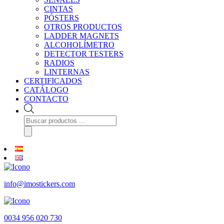
CINTAS
PÓSTERS
OTROS PRODUCTOS
LADDER MAGNETS
ALCOHOLÍMETRO
DETECTOR TESTERS
RADIOS
LINTERNAS
CERTIFICADOS
CATÁLOGO
CONTACTO
Búsqueda
de
productos
info@imostickers.com
0034 956 020 730