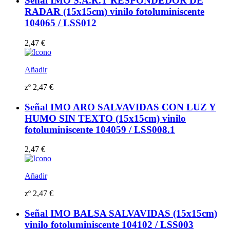
Señal IMO S.A.R.T RESPONDEDOR DE
RADAR (15x15cm) vinilo fotoluminiscente
104065 / LSS012
2,47
€
Añadir
zº
2,47
€
Señal IMO ARO SALVAVIDAS CON LUZ Y
HUMO SIN TEXTO (15x15cm) vinilo
fotoluminiscente 104059 / LSS008.1
2,47
€
Añadir
zº
2,47
€
Señal IMO BALSA SALVAVIDAS (15x15cm)
vinilo fotoluminiscente 104102 / LSS003