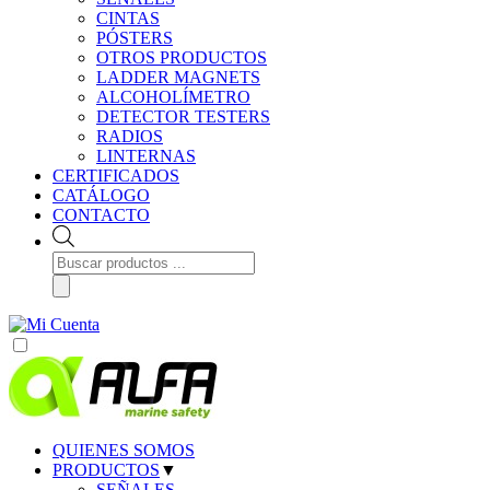
CINTAS
PÓSTERS
OTROS PRODUCTOS
LADDER MAGNETS
ALCOHOLÍMETRO
DETECTOR TESTERS
RADIOS
LINTERNAS
CERTIFICADOS
CATÁLOGO
CONTACTO
Búsqueda
de
productos
QUIENES SOMOS
PRODUCTOS
▼
SEÑALES