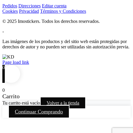
Pedidos
Direcciones
Editar cuenta
Cookies
Privacidad
Términos y Condiciones
© 2025 Imostickers. Todos los derechos reservados.
-
Las imágenes de los productos y del sitio web están protegidas por
derechos de autor y no pueden ser utilizadas sin autorización previa.
Facebook
Twitter
Instagram
Pinterest
Page load link
0
0
Carrito
Tu carrito está vacío
Volver a la tienda
Continuar Comprando
Go
to
Top