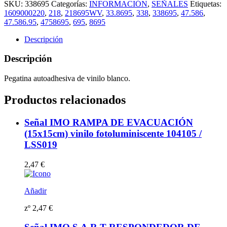
ÁREA
SKU:
338695
Categorías:
INFORMACIÓN
,
SEÑALES
Etiquetas:
RESTRINGIDA,
1609000220
,
218
,
218695WV
,
33.8695
,
338
,
338695
,
47.586
,
SOLO
47.586.95
,
4758695
,
695
,
8695
PERSONAL
AUTORIZADO
Descripción
(20x25cm)
vinilo
Descripción
blanco
autoadhesivo
Pegatina autoadhesiva de vinilo blanco.
218695WV
cantidad
Productos relacionados
Señal IMO RAMPA DE EVACUACIÓN
(15x15cm) vinilo fotoluminiscente 104105 /
LSS019
2,47
€
Añadir
zº
2,47
€